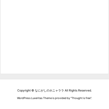
Copyright ©
なにがしのホニャララ
All Rights Reserved.
WordPress Luxeritas Theme is provided by "
Thought is free
".