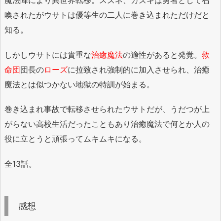
喚されたがウサトは優等生の二人に巻き込まれただけだと
知る。
しかしウサトには貴重な
治癒魔法
の適性があると発覚。
救
命団
団長の
ローズ
に拉致され強制的に加入させられ、治癒
魔法とは似つかない地獄の特訓が始まる。
巻き込まれ事故で転移させられたウサトだが、うだつが上
がらない高校生活だったこともあり治癒魔法で何とか人の
役に立とうと頑張ってムキムキになる。
全13話。
感想