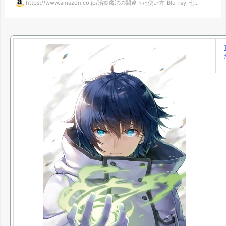
https://www.amazon.co.jp/治癒魔法の間違った使い方-Blu-ray-七...