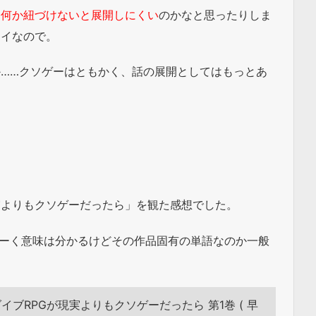
を何か紐づけないと展開しにくい
のかなと思ったりしま
マイなので。
か……クソゲーはともかく、話の展開としてはもっとあ
実よりもクソゲーだったら」を観た感想でした。
となーく意味は分かるけどその作品固有の単語なのか一般
ルダイブRPGが現実よりもクソゲーだったら 第1巻 ( 早