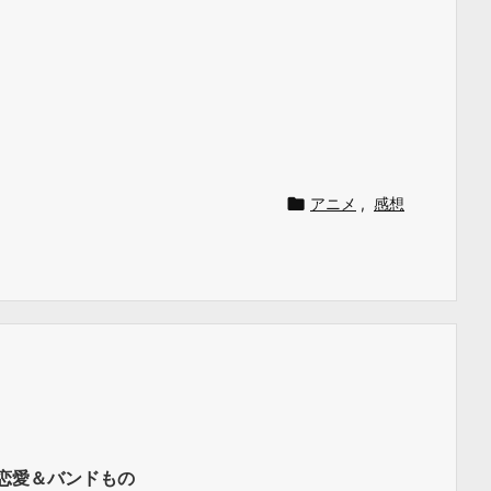

アニメ
,
感想
恋愛＆バンドもの