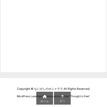
Copyright ©
なにがしのホニャララ
All Rights Reserved.


WordPress Luxeritas Theme is provided by "
Thought is free
".
上へ
ホーム