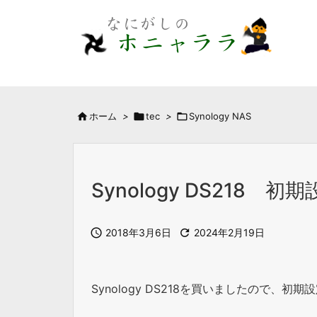

ホーム
>

tec
>

Synology NAS
Synology DS218 初

2018年3月6日

2024年2月19日
Synology DS218を買いましたので、初