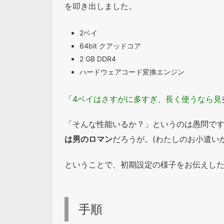
を叩き出しました。
2ベイ
64bit クアッドコア
2 GB DDR4
ハードウェアコード変換エンジン
「
4ベイはさすがに多すぎ、長く使うなら見
「そんな性能いるか？」というのは愚問で
は男のロマン
だろうが。(わたしのお小遣い
ということで、初期設定の様子をお伝えし
手順