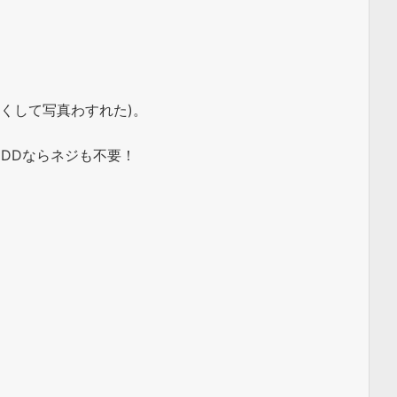
わくして写真わすれた)。
 HDDならネジも不要！