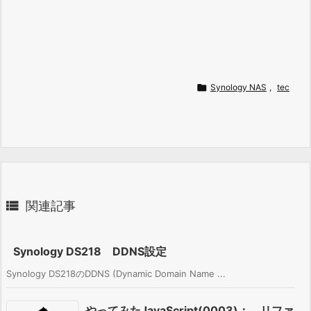

Synology NAS
,
tec

関連記事
Synology DS218 DDNS設定
Synology DS218のDDNS (Dynamic Domain Name ...
やってみたJavaScript(0003)： リファ