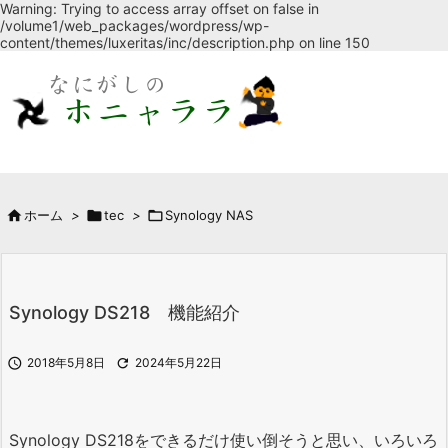
Warning: Trying to access array offset on false in
/volume1/web_packages/wordpress/wp-
content/themes/luxeritas/inc/description.php on line 150

ホーム
>

tec
>

Synology NAS
Synology DS218 機能紹介

2018年5月8日

2024年5月22日
Synology DS218をできるだけ使い倒そうと思い、いろいろ