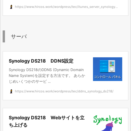
https://www.hircos.work/wordpress/tec/itunes_server_synology...
サーバ
Synology DS218 DDNS設定
Synology DS218のDDNS (Dynamic Domain
Name System)を設定する方法です。 あらか
じめいくつかのサービ ...
https://www.hircos.work/wordpress/tec/ddns_synology_ds218/
Synology DS218 Webサイトを立
ち上げる